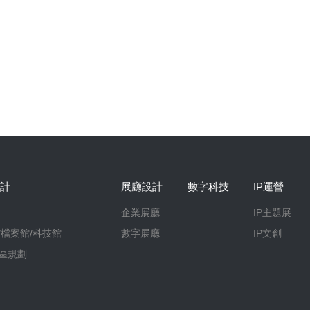
計
展廳設計
數字科技
IP運營
企業展廳
IP主題展
/檔案館/科技館
數字展廳
IP文創
區規劃