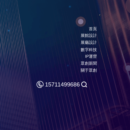
Toggle navigatio
首頁
展館設計
展廳設計
數字科技
IP運營
眾創新聞
關于眾創
15711499686