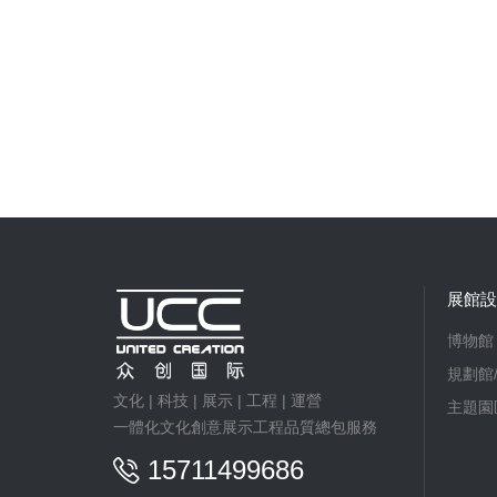
展館設
博物館
規劃館
文化 | 科技 | 展示 | 工程 | 運營
主題園
一體化文化創意展示工程品質總包服務
15711499686