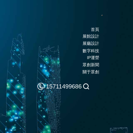
Toggle navigatio
首頁
展館設計
展廳設計
數字科技
IP運營
眾創新聞
關于眾創
15711499686