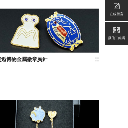
在線留言
微信二維碼
邂逅博物金屬徽章胸針