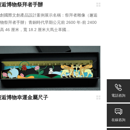
邂逅博物祭拜者手辦
創國際文創產品設計案例展示名稱：祭拜者雕像（邂逅
物祭拜者手辦）青銅時代早期公元前 2600 年-前 2400
高 46 厘米，寬 18.2 厘米大馬士革國...
電話咨詢
邂逅博物幸運金屬尺子
在線咨詢