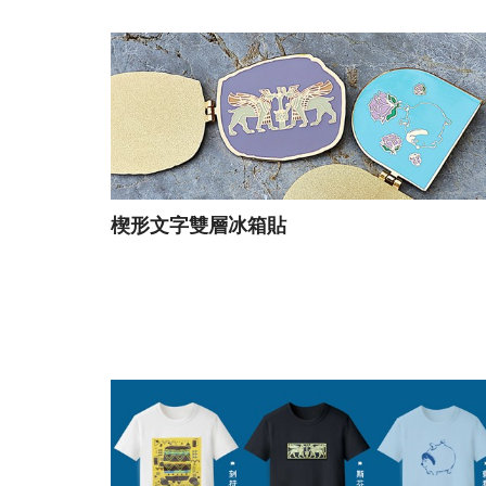
楔形文字雙層冰箱貼