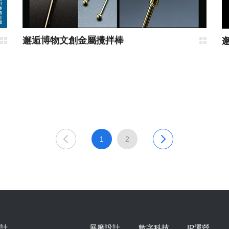
邂逅博物文創金屬攪拌棒
1
2
計
展廳設計
數字科技
IP運營