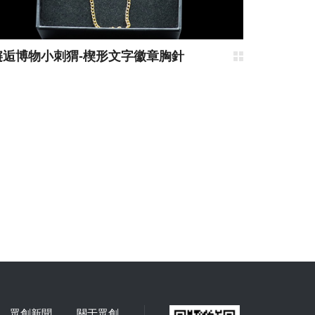
邂逅博物小刺猬-楔形文字徽章胸針
眾創新聞
關于眾創