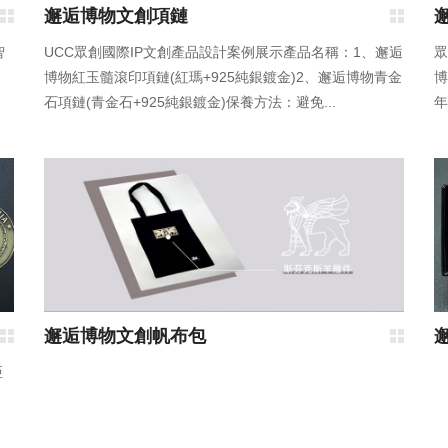
邂逅博物文創項鏈
智
UCC眾創國際IP文創產品設計案例展示產品名稱：1、邂逅
眾
博物紅玉髓滾印項鏈(紅瑪+925純銀鍍金)2、邂逅博物青金
博
石項鏈(青金石+925純銀鍍金)保養方法：避免...
年
邂逅博物文創帆布包
亞