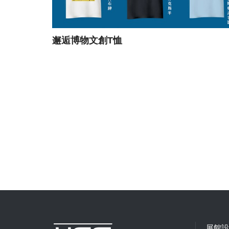
邂逅博物文創T恤
展館設