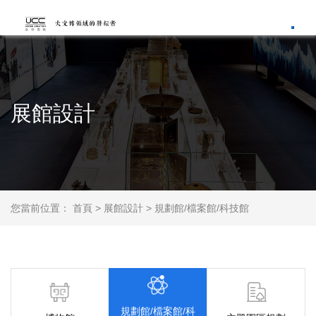
Toggl
展館設計
您當前位置：
首頁
>
展館設計
>
規劃館/檔案館/科技館
規劃館/檔案館/科