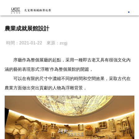
您當前位置：
首頁
>
展館設計
>
規劃館/檔案館/科技館
> 農業成就展館設計
Toggl
農業成就展館設計
時間：2021-01-22
來源：zcgj
序廳作為整個展廳的起點，采用一種即古老又具有很強文化內
涵的藝術表現形式‘浮雕’作為整個展館的開篇，
可以在有限的尺寸中濃縮不同的時間和空間效果，采取古代在
農業方面做出突出貢獻的人物為浮雕背景，