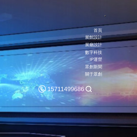
Toggle navigatio
首頁
展館設計
展廳設計
數字科技
IP運營
眾創新聞
關于眾創
15711499686