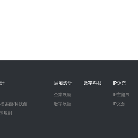
計
展廳設計
數字科技
IP運營
企業展廳
IP主題展
/檔案館/科技館
數字展廳
IP文創
區規劃